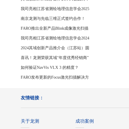
办
我司亮相江苏省测绘地理信息学会2025
年学
南京龙测与先临三维正式签约合作！
FARO推出全新产品Blink成像激光扫描
仪
我司亮相江苏省测绘地理信息学会2024
年学
2024其域创新产品推介会（江苏站）圆
满举
喜讯！龙测荣获其域“年度优秀经销商”
如何验证NavVis VLX 3 的精度？
FARO发布更新的Focus激光扫描解决方
案
友情链接：
关于龙测
成功案例