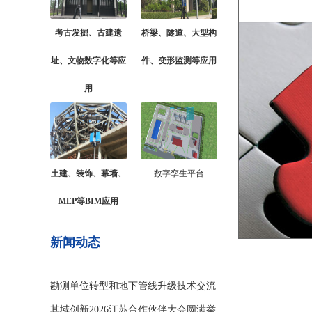
考古发掘、古建遗
桥梁、隧道、大型构
址、文物数字化等应
件、变形监测等应用
用
土建、装饰、幕墙、
数字孪生平台
MEP等BIM应用
新闻动态
勘测单位转型和地下管线升级技术交流
会
其域创新2026江苏合作伙伴大会圆满举