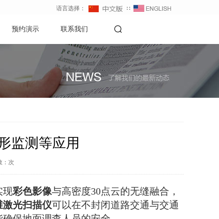
语言选择：
∷
预约演示
联系我们
形监测等应用
数：
次
实现
彩色影像
与高密度30点云的无缝融合，
维激光扫描仪
可以在不封闭道路交通与交通
能确保地面调查人员的安全。