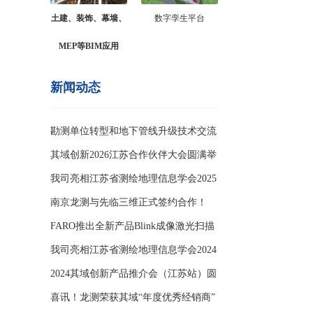
土建、装饰、幕墙、
数字孪生平台
MEP等BIM应用
新闻动态
勘测单位转型和地下管线升级技术交流
会
其域创新2026江苏合作伙伴大会圆满举
办
我司亮相江苏省测绘地理信息学会2025
年学
南京龙测与先临三维正式签约合作！
FARO推出全新产品Blink成像激光扫描
仪
我司亮相江苏省测绘地理信息学会2024
年学
2024其域创新产品推介会（江苏站）圆
满举
喜讯！龙测荣获其域“年度优秀经销商”