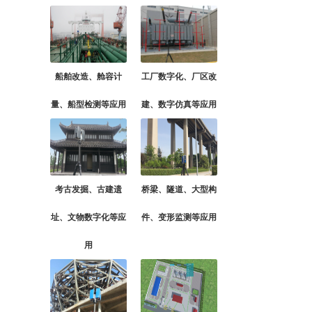
船舶改造、舱容计
工厂数字化、厂区改
量、船型检测等应用
建、数字仿真等应用
考古发掘、古建遗
桥梁、隧道、大型构
址、文物数字化等应
件、变形监测等应用
用