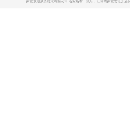
南京龙测测绘技术有限公司 版权所有 地址：江苏省南京市江北新区