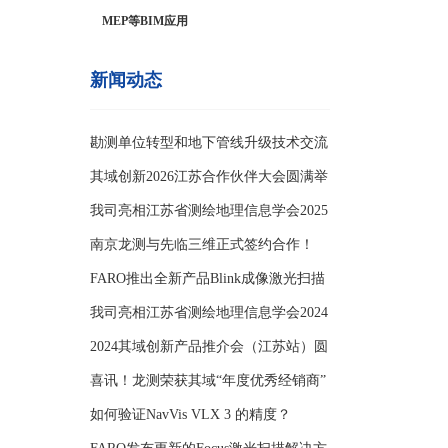
MEP等BIM应用
新闻动态
勘测单位转型和地下管线升级技术交流
会
其域创新2026江苏合作伙伴大会圆满举
办
我司亮相江苏省测绘地理信息学会2025
年学
南京龙测与先临三维正式签约合作！
FARO推出全新产品Blink成像激光扫描
仪
我司亮相江苏省测绘地理信息学会2024
年学
2024其域创新产品推介会（江苏站）圆
满举
喜讯！龙测荣获其域“年度优秀经销商”
如何验证NavVis VLX 3 的精度？