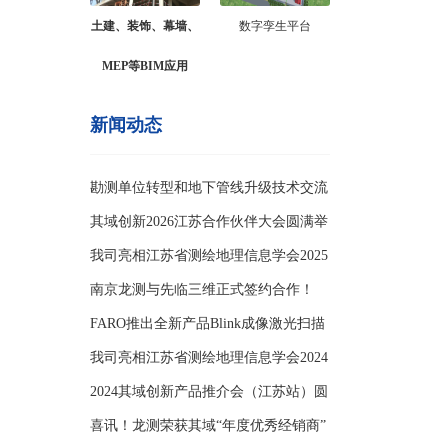
土建、装饰、幕墙、
数字孪生平台
MEP等BIM应用
新闻动态
勘测单位转型和地下管线升级技术交流
会
其域创新2026江苏合作伙伴大会圆满举
办
我司亮相江苏省测绘地理信息学会2025
年学
南京龙测与先临三维正式签约合作！
FARO推出全新产品Blink成像激光扫描
仪
我司亮相江苏省测绘地理信息学会2024
年学
2024其域创新产品推介会（江苏站）圆
满举
喜讯！龙测荣获其域“年度优秀经销商”