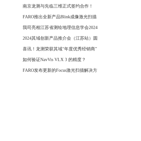
年学
南京龙测与先临三维正式签约合作！
FARO推出全新产品Blink成像激光扫描
仪
我司亮相江苏省测绘地理信息学会2024
年学
2024其域创新产品推介会（江苏站）圆
满举
喜讯！龙测荣获其域“年度优秀经销商”
如何验证NavVis VLX 3 的精度？
FARO发布更新的Focus激光扫描解决方
案