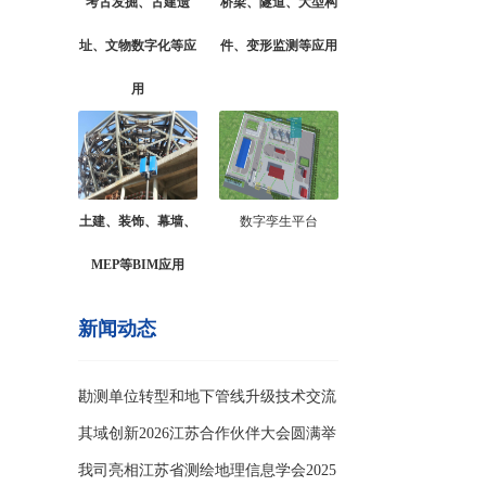
考古发掘、古建遗
桥梁、隧道、大型构
址、文物数字化等应
件、变形监测等应用
用
土建、装饰、幕墙、
数字孪生平台
MEP等BIM应用
新闻动态
勘测单位转型和地下管线升级技术交流
会
其域创新2026江苏合作伙伴大会圆满举
办
我司亮相江苏省测绘地理信息学会2025