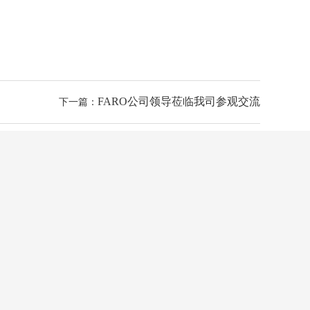
FARO公司领导莅临我司参观交流
下一篇：
报价、演示申请
liuchunlei@longce.net