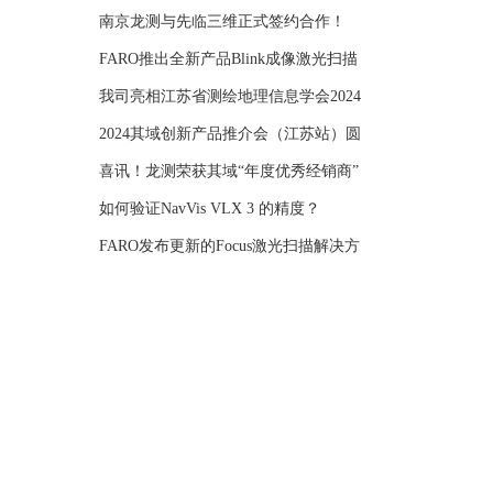
年学
南京龙测与先临三维正式签约合作！
FARO推出全新产品Blink成像激光扫描
仪
我司亮相江苏省测绘地理信息学会2024
年学
2024其域创新产品推介会（江苏站）圆
满举
喜讯！龙测荣获其域“年度优秀经销商”
如何验证NavVis VLX 3 的精度？
FARO发布更新的Focus激光扫描解决方
案