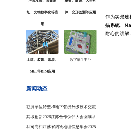
考古发掘、古建遗
桥梁、隧道、大型构
址、文物数字化等应
件、变形监测等应用
作为实景建
用
描系统
、
N
耐心的讲解
土建、装饰、幕墙、
数字孪生平台
MEP等BIM应用
新闻动态
勘测单位转型和地下管线升级技术交流
会
其域创新2026江苏合作伙伴大会圆满举
办
我司亮相江苏省测绘地理信息学会2025