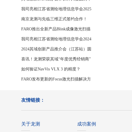
办
我司亮相江苏省测绘地理信息学会2025
年学
南京龙测与先临三维正式签约合作！
FARO推出全新产品Blink成像激光扫描
仪
我司亮相江苏省测绘地理信息学会2024
年学
2024其域创新产品推介会（江苏站）圆
满举
喜讯！龙测荣获其域“年度优秀经销商”
如何验证NavVis VLX 3 的精度？
FARO发布更新的Focus激光扫描解决方
案
友情链接：
关于龙测
成功案例