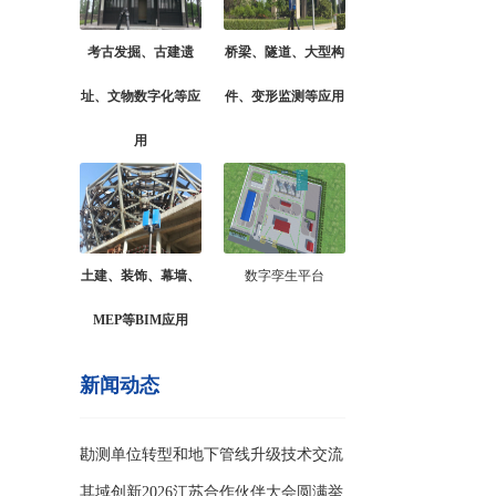
考古发掘、古建遗
桥梁、隧道、大型构
址、文物数字化等应
件、变形监测等应用
用
土建、装饰、幕墙、
数字孪生平台
MEP等BIM应用
新闻动态
勘测单位转型和地下管线升级技术交流
会
其域创新2026江苏合作伙伴大会圆满举