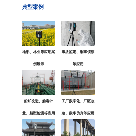
典型案例
地形、林业等应用案
事故鉴定、刑事侦察
例展示
等应用
船舶改造、舱容计
工厂数字化、厂区改
量、船型检测等应用
建、数字仿真等应用