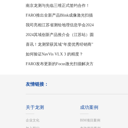
年学
南京龙测与先临三维正式签约合作！
FARO推出全新产品Blink成像激光扫描
仪
我司亮相江苏省测绘地理信息学会2024
年学
2024其域创新产品推介会（江苏站）圆
满举
喜讯！龙测荣获其域“年度优秀经销商”
如何验证NavVis VLX 3 的精度？
FARO发布更新的Focus激光扫描解决方
案
友情链接：
关于龙测
成功案例
企业文化
BIM项目案例